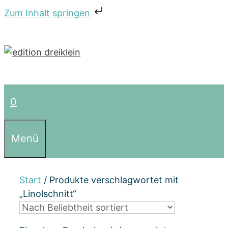
Zum Inhalt springen
Zum
Inhalt
springen
0
Menü
Start
/ Produkte verschlagwortet mit
„Linolschnitt“