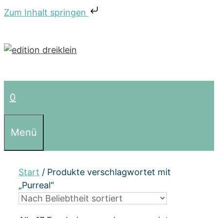
Zum Inhalt springen
Zum
Inhalt
springen
0
Menü
Start
/ Produkte verschlagwortet mit
„Purreal“