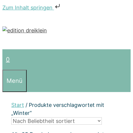
Zum Inhalt springen
Zum
Inhalt
springen
0
Menü
Start
/ Produkte verschlagwortet mit
„Winter“