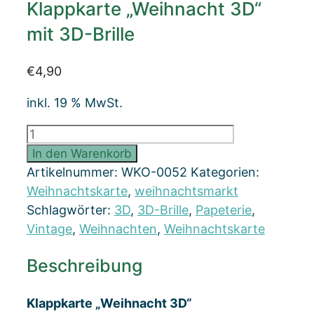
Klappkarte „Weihnacht 3D“
mit 3D-Brille
€
4,90
inkl. 19 % MwSt.
Klappkarte
"Weihnacht
In den Warenkorb
3D"
Artikelnummer:
WKO-0052
Kategorien:
mit
Weihnachtskarte
,
weihnachtsmarkt
3D-
Schlagwörter:
3D
,
3D-Brille
,
Papeterie
,
Brille
Vintage
,
Weihnachten
,
Weihnachtskarte
Menge
Beschreibung
Klappkarte „Weihnacht 3D“