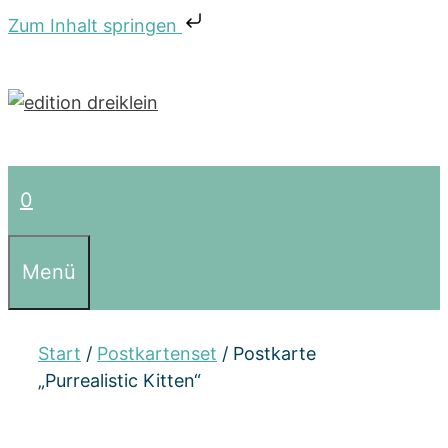
Zum Inhalt springen
Zum
Inhalt
springen
0
Menü
Start
/
Postkartenset
/ Postkarte
„Purrealistic Kitten“