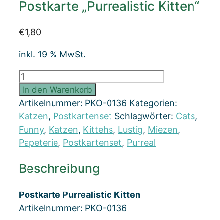
Postkarte „Purrealistic Kitten“
€
1,80
inkl. 19 % MwSt.
Postkarte
"Purrealistic
In den Warenkorb
Kitten"
Artikelnummer:
PKO-0136
Kategorien:
Menge
Katzen
,
Postkartenset
Schlagwörter:
Cats
,
Funny
,
Katzen
,
Kittehs
,
Lustig
,
Miezen
,
Papeterie
,
Postkartenset
,
Purreal
Beschreibung
Postkarte Purrealistic Kitten
Artikelnummer: PKO-0136