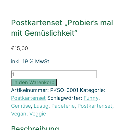
Postkartenset „Probier’s mal
mit Gemüslichkeit“
€
15,00
inkl. 19 % MwSt.
Postkartenset
"Probier's
In den Warenkorb
mal
Artikelnummer:
PKSO-0001
Kategorie:
mit
Postkartenset
Schlagwörter:
Funny
,
Gemüslichkeit"
Gemüse
,
Lustig
,
Papeterie
,
Postkartenset
,
Menge
Vegan
,
Veggie
Beschreibung