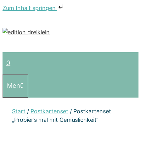
Zum Inhalt springen
Zum
Inhalt
springen
0
Menü
Start
/
Postkartenset
/ Postkartenset
„Probier’s mal mit Gemüslichkeit“