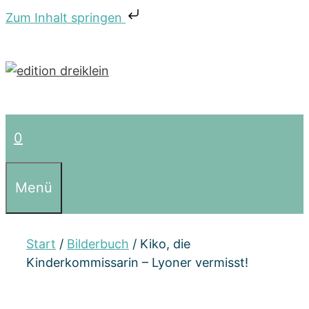
Zum Inhalt springen
Zum
Inhalt
springen
0
Menü
Start
/
Bilderbuch
/ Kiko, die
Kinderkommissarin – Lyoner vermisst!