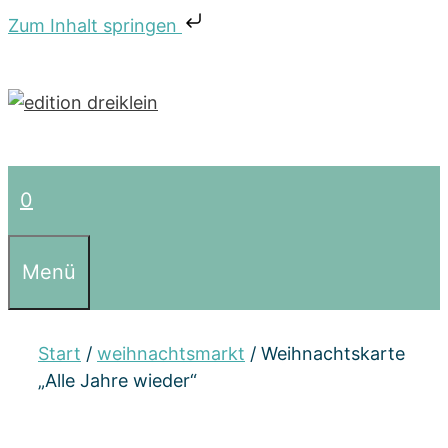
Zum Inhalt springen
Zum
Inhalt
springen
0
Menü
Start
/
weihnachtsmarkt
/ Weihnachtskarte
„Alle Jahre wieder“