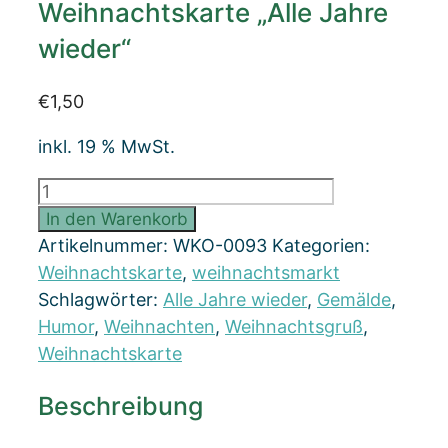
Weihnachtskarte „Alle Jahre
wieder“
€
1,50
inkl. 19 % MwSt.
Weihnachtskarte
"Alle
In den Warenkorb
Jahre
Artikelnummer:
WKO-0093
Kategorien:
wieder"
Weihnachtskarte
,
weihnachtsmarkt
Menge
Schlagwörter:
Alle Jahre wieder
,
Gemälde
,
Humor
,
Weihnachten
,
Weihnachtsgruß
,
Weihnachtskarte
Beschreibung