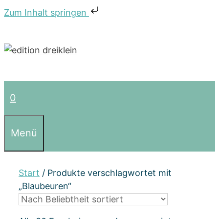
Zum Inhalt springen
Zum
Inhalt
springen
0
Menü
Start
/ Produkte verschlagwortet mit
„Blaubeuren“