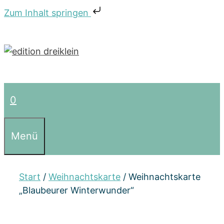
Zum Inhalt springen
Zum
Inhalt
springen
0
Menü
Start
/
Weihnachtskarte
/ Weihnachtskarte
„Blaubeurer Winterwunder“